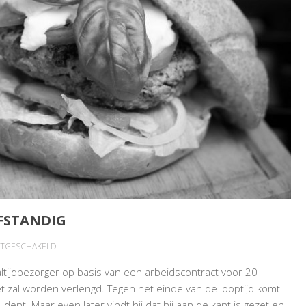
FSTANDIG
VOOR
UITGESCHAKELD
MAALTIJDBEZORGER
altijdbezorger op basis van een arbeidscontract voor 20
WORDT
 zal worden verlengd. Tegen het einde van de looptijd komt
ZELFSTANDIG
ent. Maar even later vindt hij dat hij aan de kant is gezet en