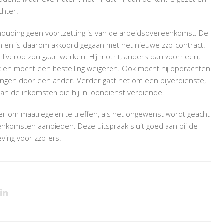
chter.
houding geen voortzetting is van de arbeidsovereenkomst. De
en en is daarom akkoord gegaan met het nieuwe zzp-contract.
 Deliveroo zou gaan werken. Hij mocht, anders dan voorheen,
rk en mocht een bestelling weigeren. Ook mocht hij opdrachten
angen door een ander. Verder gaat het om een bijverdienste,
dan de inkomsten die hij in loondienst verdiende.
er om maatregelen te treffen, als het ongewenst wordt geacht
enkomsten aanbieden. Deze uitspraak sluit goed aan bij de
ving voor zzp-ers.