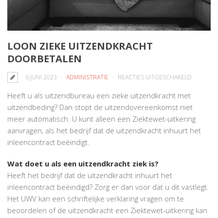
LOON ZIEKE UITZENDKRACHT
DOORBETALEN
VOOR
6 JUNI 2023
ADMINISTRATIE
REACTIES UITGESCHAKELD
LOON
Heeft u als uitzendbureau een zieke uitzendkracht met
ZIEKE
uitzendbeding? Dan stopt de uitzendovereenkomst niet
UITZEND
meer automatisch. U kunt alleen een Ziektewet-uitkering
DOORBE
aanvragen, als het bedrijf dat de uitzendkracht inhuurt het
inleencontract beëindigt.
Wat doet u als een uitzendkracht ziek is?
Heeft het bedrijf dat de uitzendkracht inhuurt het
inleencontract beëindigd? Zorg er dan voor dat u dit vastlegt.
Het UWV kan een schriftelijke verklaring vragen om te
beoordelen of de uitzendkracht een Ziektewet-uitkering kan