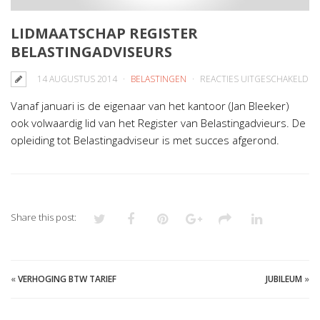
LIDMAATSCHAP REGISTER
BELASTINGADVISEURS
V
14 AUGUSTUS 2014
BELASTINGEN
REACTIES UITGESCHAKELD
LI
Vanaf januari is de eigenaar van het kantoor (Jan Bleeker)
RE
ook volwaardig lid van het Register van Belastingadvieurs. De
BE
opleiding tot Belastingadviseur is met succes afgerond.
Share this post:
«
VERHOGING BTW TARIEF
JUBILEUM
»