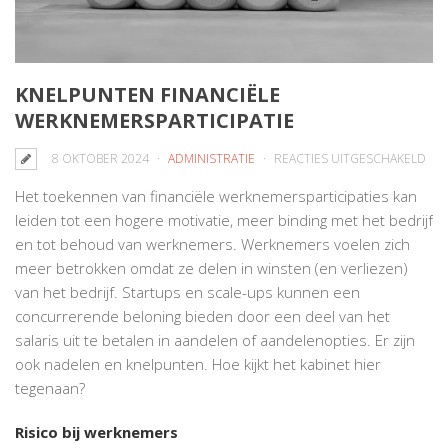
KNELPUNTEN FINANCIËLE
WERKNEMERSPARTICIPATIE
VO
8 OKTOBER 2024
ADMINISTRATIE
REACTIES UITGESCHAKELD
KN
Het toekennen van financiële werknemersparticipaties kan
FIN
leiden tot een hogere motivatie, meer binding met het bedrijf
WER
en tot behoud van werknemers. Werknemers voelen zich
meer betrokken omdat ze delen in winsten (en verliezen)
van het bedrijf. Startups en scale-ups kunnen een
concurrerende beloning bieden door een deel van het
salaris uit te betalen in aandelen of aandelenopties. Er zijn
ook nadelen en knelpunten. Hoe kijkt het kabinet hier
tegenaan?
Risico bij werknemers