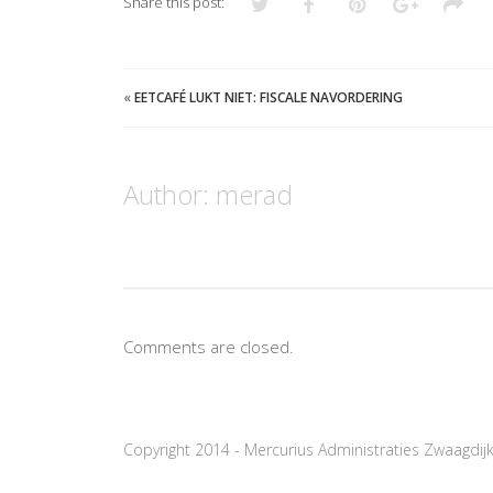
Share this post:
«
EETCAFÉ LUKT NIET: FISCALE NAVORDERING
Author:
merad
Comments are closed.
Copyright 2014 - Mercurius Administraties Zwaagdij