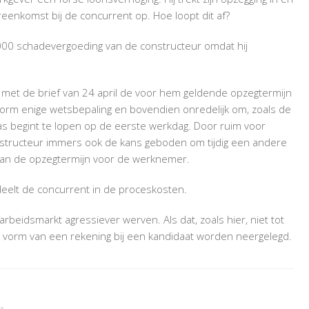
VOOR
reenkomst bij de concurrent op. Hoe loopt dit af?
EERSTE
WERKDAG:
.000 schadevergoeding van de constructeur omdat hij
SCHADEVERGOEDING?
 met de brief van 24 april de voor hem geldende opzegtermijn
form enige wetsbepaling en bovendien onredelijk om, zoals de
as begint te lopen op de eerste werkdag. Door ruim voor
nstructeur immers ook de kans geboden om tijdig een andere
s van de opzegtermijn voor de werknemer.
deelt de concurrent in de proceskosten.
eidsmarkt agressiever werven. Als dat, zoals hier, niet tot
 de vorm van een rekening bij een kandidaat worden neergelegd.