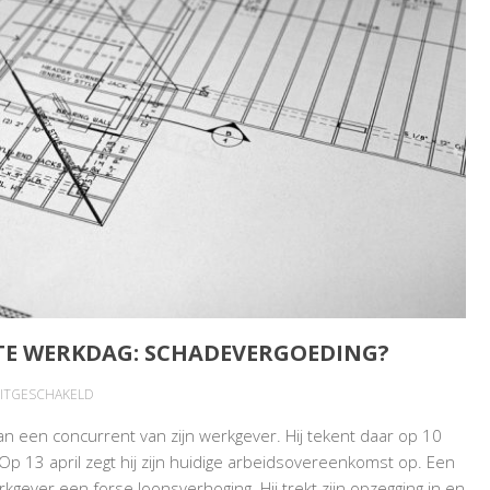
TE WERKDAG: SCHADEVERGOEDING?
VOOR
UITGESCHAKELD
KANDIDAAT
an een concurrent van zijn werkgever. Hij tekent daar op 10
ZEGT
Op 13 april zegt hij zijn huidige arbeidsovereenkomst op. Een
OP
erkgever een forse loonsverhoging. Hij trekt zijn opzegging in en