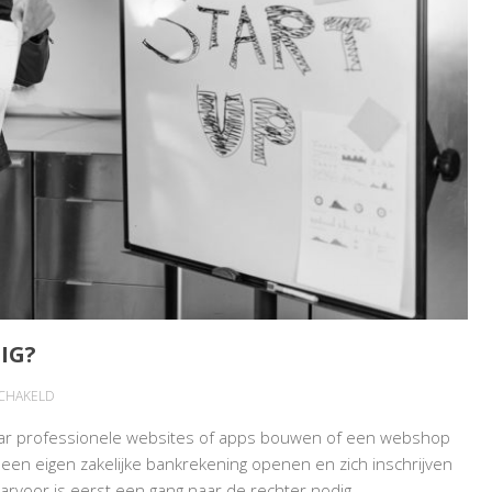
IG?
VOOR
SCHAKELD
JONGE
jaar professionele websites of apps bouwen of een webshop
ONDERNEMER
e een eigen zakelijke bankrekening openen en zich inschrijven
ZELFSTANDIG?
aarvoor is eerst een gang naar de rechter nodig.