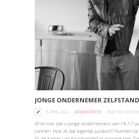
JONGE ONDERNEMER ZELFSTAND
5 APRIL 2022
ADMINISTRATIE
REACTIES UITGE
Af en toe ziet u jonge ondernemers van 16-17 
runnen. Hoe zit dat eigenlijk juridisch? Kunnen z
bij de Kamer van Koophandel? In principe niet. D