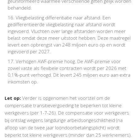
geüniformeerd waarmee verschillende giften gelijk worden
behandeld.
Vliegbelasting differentiatie naar afstand. Een
gedifferentieerde vliegbelasting naar afstand wordt
ingevoerd. Vluchten over lange afstanden worden meer
belast omdat deze meer uitstoot hebben. Deze maatregel
levert een opbrengst van 248 miljoen euro op en wordt
ingevoerd per 2027.
Verhogen AWF-premie hoog. De AWF-premie voor
zowel vaste als flexibele contracten wordt per 2026 met
0,1%-punt verhoogd. Dit levert 245 miljoen euro aan extra
inkomsten op.
Let op:
Verder is opgenomen het voorstel om de
compensatie transitievergoeding te beperken tot kleine
werkgevers (per 1-7-26). De compensatie voor werkgevers
bij ontslag wegens langdurige arbeidsongeschiktheid (na
afloop van de twee jaar loondoorbetalingsplicht) wordt
beperkt tot kleine werkgevers (minder dan 25 werknemers).