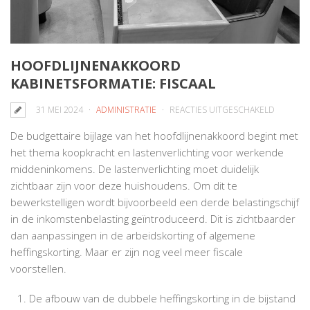
HOOFDLIJNENAKKOORD
KABINETSFORMATIE: FISCAAL
VOOR
31 MEI 2024
ADMINISTRATIE
REACTIES UITGESCHAKELD
HOOFDL
De budgettaire bijlage van het hoofdlijnenakkoord begint met
KABINET
het thema koopkracht en lastenverlichting voor werkende
FISCAAL
middeninkomens. De lastenverlichting moet duidelijk
zichtbaar zijn voor deze huishoudens. Om dit te
bewerkstelligen wordt bijvoorbeeld een derde belastingschijf
in de inkomstenbelasting geïntroduceerd. Dit is zichtbaarder
dan aanpassingen in de arbeidskorting of algemene
heffingskorting. Maar er zijn nog veel meer fiscale
voorstellen.
De afbouw van de dubbele heffingskorting in de bijstand