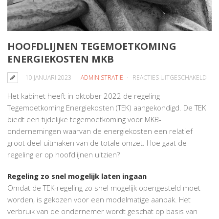
HOOFDLIJNEN TEGEMOETKOMING
ENERGIEKOSTEN MKB
VO
10 JANUARI 2023
ADMINISTRATIE
REACTIES UITGESCHAKELD
HOO
Het kabinet heeft in oktober 2022 de regeling
TEG
Tegemoetkoming Energiekosten (TEK) aangekondigd. De TEK
ENE
biedt een tijdelijke tegemoetkoming voor MKB-
MKB
ondernemingen waarvan de energiekosten een relatief
groot deel uitmaken van de totale omzet. Hoe gaat de
regeling er op hoofdlijnen uitzien?
Regeling zo snel mogelijk laten ingaan
Omdat de TEK-regeling zo snel mogelijk opengesteld moet
worden, is gekozen voor een modelmatige aanpak. Het
verbruik van de ondernemer wordt geschat op basis van