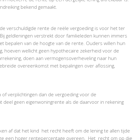
OVER
andreiking bekend gemaakt.
FAMILIEBANK?
 de verschuldigde rente de reële vergoeding is voor het ter
 Bij geldleningen verstrekt door familieleden kunnen immers
et bepalen van de hoogte van de rente. Ouders willen hun
g, hoeven wellicht geen hypothecaire zekerheid voor de
rrekening, doen aan vermogensoverheveling naar hun
ebreide overeenkomst met bepalingen over aflossing,
 of verplichtingen dan de vergoeding voor de
at deel geen eigenwoningrente als de daarvoor in rekening
en af dat het kind het recht heeft om de lening te allen tijde
n ze een hoger rentepercentage overeen. Het recht om op die