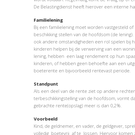
De Belastingdienst heeft hierover een interne h
Familielening
Bij een familielening moet worden vastgesteld of
beschikking stellen van de hoofdsom (de lening).
ook andere omstandigheden een rol spelen bij h
kinderen helpen bij de verwerving van een wonin
lening, hebben een laag rendement op hun spaa
kinderen, of hebben geen behoefte aan een uitg
boeterente en bijvoorbeeld rentevast periode.
Standpunt
Als een deel van de rente ziet op andere rechten
terbeschikkingstelling van de hoofdsom, vormt d
gebrachte rente(opslag) meer is dan 0,2%.
Voorbeeld
Kind, de geldnemer, en vader, de geldgever, sprek
volledig boetevrij af te lossen. Hiervoor kome