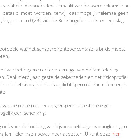
e variabele die onderdeel uitmaakt van de overeenkomst van
tra betaald moet worden, terwijl daar mogelijk helemaal geen
 hoger is dan 0,2%, ziet de Belastingdienst de renteopslag
ordeeld wat het gangbare rentepercentage is bij de meest
oten.
el van het hogere rentepercentage van de familielening
n. Denk hierbij aan gestelde zekerheden en het risicoprofiel
is dat het kind zijn betaalverplichtingen niet kan nakomen, is
te.
 van de rente niet reëel is, en geen aftrekbare eigen
ogelijk een schenking.
g ook voor de toetsing van bijvoorbeeld eigenwoningleningen
ing familieleningen bevat meer aspecten. U kunt deze
hier