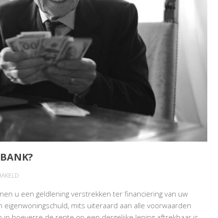
EBANK?
VOOR
HAKELD
HOE
en u een geldlening verstrekken ter financiering van uw
DENKT
en eigenwoningschuld, mits uiteraard aan alle voorwaarden
FISCUS
 in hoeverre de rente op een dergelijke lening aftrekbaar is.