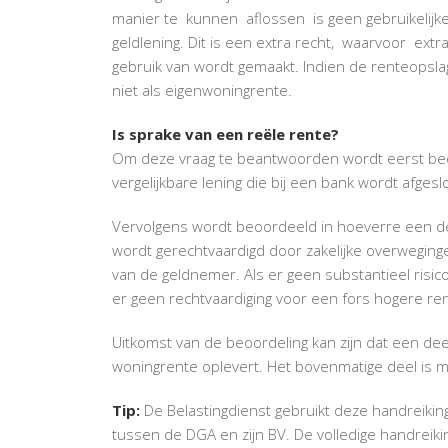
manier te kunnen aflossen is geen gebruikelijk
geldlening. Dit is een extra recht, waarvoor ex
gebruik van wordt gemaakt. Indien de renteopslag
niet als eigenwoningrente.
Is sprake van een reële rente?
Om deze vraag te beantwoorden wordt eerst beo
vergelijkbare lening die bij een bank wordt afgesl
Vervolgens wordt beoordeeld in hoeverre een de
wordt gerechtvaardigd door zakelijke overweginge
van de geldnemer. Als er geen substantieel risico 
er geen rechtvaardiging voor een fors hogere ren
Uitkomst van de beoordeling kan zijn dat een deel
woningrente oplevert. Het bovenmatige deel is m
Tip:
De Belastingdienst gebruikt deze handreikin
tussen de DGA en zijn BV. De volledige handreik