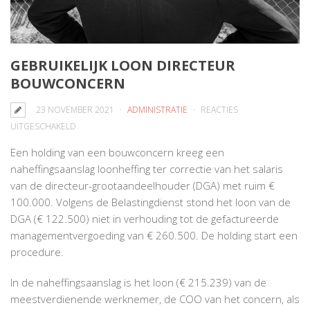
GEBRUIKELIJK LOON DIRECTEUR
BOUWCONCERN
23 NOVEMBER 2021
ADMINISTRATIE
REACTIES
VOOR
UITGESCHAKELD
GEBRUIKELIJK
Een holding van een bouwconcern kreeg een
LOON
naheffingsaanslag loonheffing ter correctie van het salaris
DIRECTEUR
van de directeur-grootaandeelhouder (DGA) met ruim €
BOUWCONCERN
100.000. Volgens de Belastingdienst stond het loon van de
DGA (€ 122.500) niet in verhouding tot de gefactureerde
managementvergoeding van € 260.500. De holding start een
procedure.
In de naheffingsaanslag is het loon (€ 215.239) van de
meestverdienende werknemer, de COO van het concern, als