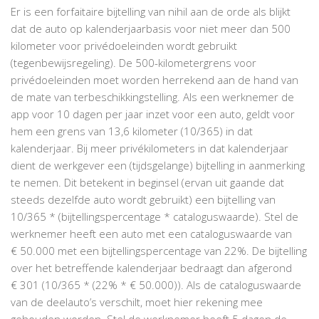
Er is een forfaitaire bijtelling van nihil aan de orde als blijkt
dat de auto op kalenderjaarbasis voor niet meer dan 500
kilometer voor privédoeleinden wordt gebruikt
(tegenbewijsregeling). De 500-kilometergrens voor
privédoeleinden moet worden herrekend aan de hand van
de mate van terbeschikkingstelling. Als een werknemer de
app voor 10 dagen per jaar inzet voor een auto, geldt voor
hem een grens van 13,6 kilometer (10/365) in dat
kalenderjaar. Bij meer privékilometers in dat kalenderjaar
dient de werkgever een (tijdsgelange) bijtelling in aanmerking
te nemen. Dit betekent in beginsel (ervan uit gaande dat
steeds dezelfde auto wordt gebruikt) een bijtelling van
10/365 * (bijtellingspercentage * cataloguswaarde). Stel de
werknemer heeft een auto met een cataloguswaarde van
€ 50.000 met een bijtellingspercentage van 22%. De bijtelling
over het betreffende kalenderjaar bedraagt dan afgerond
€ 301 (10/365 * (22% * € 50.000)). Als de cataloguswaarde
van de deelauto’s verschilt, moet hier rekening mee
gehouden worden. Stel de werknemer heeft 5 dagen de