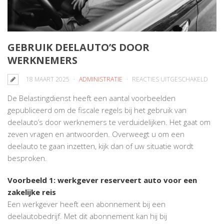
GEBRUIK DEELAUTO’S DOOR
WERKNEMERS
VOO
18 MAART 2025
ADMINISTRATIE
REACTIES UITGESCHAKELD
GEBR
De Belastingdienst heeft een aantal voorbeelden
DEEL
gepubliceerd om de fiscale regels bij het gebruik van
DOO
deelauto’s door werknemers te verduidelijken. Het gaat om
WERK
zeven vragen en antwoorden. Overweegt u om een
deelauto te gaan inzetten, kijk dan of uw situatie wordt
besproken.
Voorbeeld 1: werkgever reserveert auto voor een
zakelijke reis
Een werkgever heeft een abonnement bij een
deelautobedrijf. Met dit abonnement kan hij bij