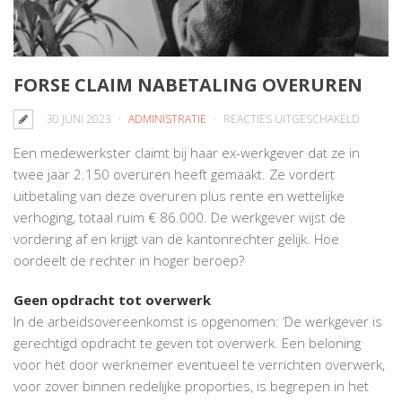
FORSE CLAIM NABETALING OVERUREN
VOOR
30 JUNI 2023
ADMINISTRATIE
REACTIES UITGESCHAKELD
FORSE
Een medewerkster claimt bij haar ex-werkgever dat ze in
CLAIM
twee jaar 2.150 overuren heeft gemaakt. Ze vordert
NABETA
uitbetaling van deze overuren plus rente en wettelijke
OVERU
verhoging, totaal ruim € 86.000. De werkgever wijst de
vordering af en krijgt van de kantonrechter gelijk. Hoe
oordeelt de rechter in hoger beroep?
Geen opdracht tot overwerk
In de arbeidsovereenkomst is opgenomen: ‘De werkgever is
gerechtigd opdracht te geven tot overwerk. Een beloning
voor het door werknemer eventueel te verrichten overwerk,
voor zover binnen redelijke proporties, is begrepen in het