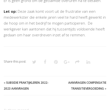
Er is geen grond om de geclaimde overuren na te betalen.
Let op:
Deze zaak komt voort uit de frustratie van een
medewerkster die enkele jaren veel te hard heeft gewerkt in
de hoop om in het bedrijf te mogen participeren. De
werkgever kan aantonen dat hij tussentijds voldoende heeft
gedaan om haar overdreven inzet af te remmen.
Share this post:
«
SUBSIDIE PRAKTIJKLEREN 2022-
AANVRAGEN COMPENSATIE
2023 AANVRAGEN
TRANSITIEVERGOEDING
»