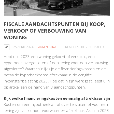
FISCALE AANDACHTSPUNTEN BIJ KOOP,
VERKOOP OF VERBOUWING VAN
WONING
VOOR
25 APRIL 2024
ADMINISTRATIE
REACTIES UITGESCHAKELD
FISCAL
Hebt u in 2023 een woning gekocht of verkocht, een
AANDA
hypotheek overgesloten of een lening voor een verbouwing
BIJ
afgesloten? Waarschijnlijk zijn de financieringskosten en de
KOOP,
betaalde hypotheekrente aftrekbaar in de aangifte
VERKO
inkomstenbelasting 2023. Hoe dat in zijn werk gaat, leest u in
OF
dit artikel aan de hand van 3 aandachtspunten.
VERBO
VAN
Kijk welke financieringskosten eenmalig aftrekbaar zijn
WONI
Kosten om een hypotheek af- of over te sluiten of voor een
lening zijn vaak onder voorwaarden aftrekbaar. Als u in 2023