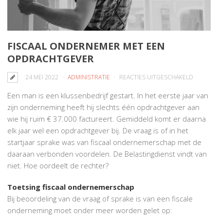
FISCAAL ONDERNEMER MET EEN
OPDRACHTGEVER
VOOR
24 MEI 2022
ADMINISTRATIE
REACTIES UITGESCHAKELD
FISCAAL
Een man is een klussenbedrijf gestart. In het eerste jaar van
ONDERN
zijn onderneming heeft hij slechts één opdrachtgever aan
MET
wie hij ruim € 37.000 factureert. Gemiddeld komt er daarna
EEN
elk jaar wel een opdrachtgever bij. De vraag is of in het
OPDRAC
startjaar sprake was van fiscaal ondernemerschap met de
daaraan verbonden voordelen. De Belastingdienst vindt van
niet. Hoe oordeelt de rechter?
Toetsing fiscaal ondernemerschap
Bij beoordeling van de vraag of sprake is van een fiscale
onderneming moet onder meer worden gelet op: