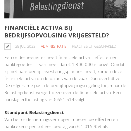
FINANCIËLE ACTIVA BIJ
BEDRIJFSOPVOLGING VRIJGESTELD?
VOOR
28 JULI 2023
ADMINISTRATIE
REACTIES UITGESCHAKELD
FINANCI
Een onderneemster heeft financiële activa – effecten en
ACTIVA
banktegoeden – van meer dan € 1.300.000 in privé. Omdat
BIJ
zij met haar bedrijf investeringsplannen heeft, komen deze
BEDRIJF
financiële activa op de balans van de zaak. Dan overlijdt ze.
VRIJGES
De erfgename past de bedrijfopvolgingsregeling toe, maar de
Belastingdienst weigert deze over de financiële activa. Een
aanslag erfbelasting van € 651.514 volgt.
Standpunt Belastingdienst
Van het ondernemingsvermogen moeten de effecten en
bankrekeningen tot een bedrag van € 1.015.953 als