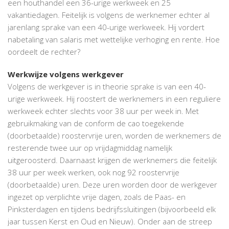
een houthandel een 36-urige werkweek en 25
URIGE
vakantiedagen. Feitelijk is volgens de werknemer echter al
WERKW
jarenlang sprake van een 40-urige werkweek. Hij vordert
MAAR
nabetaling van salaris met wettelijke verhoging en rente. Hoe
CONTR
oordeelt de rechter?
VOOR
36
Werkwijze volgens werkgever
UUR
Volgens de werkgever is in theorie sprake is van een 40-
urige werkweek. Hij roostert de werknemers in een reguliere
werkweek echter slechts voor 38 uur per week in. Met
gebruikmaking van de conform de cao toegekende
(doorbetaalde) roostervrije uren, worden de werknemers de
resterende twee uur op vrijdagmiddag namelijk
uitgeroosterd. Daarnaast krijgen de werknemers die feitelijk
38 uur per week werken, ook nog 92 roostervrije
(doorbetaalde) uren. Deze uren worden door de werkgever
ingezet op verplichte vrije dagen, zoals de Paas- en
Pinksterdagen en tijdens bedrijfssluitingen (bijvoorbeeld elk
jaar tussen Kerst en Oud en Nieuw). Onder aan de streep