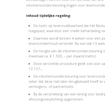
inkomensondersteuning krijgen voor levensond
Inhoud tijdelijke regeling:
De toets op levensvatbaarheid die het Besluit
toegepast, waardoor een snelle behandeling van
Daarmee wordt binnen 4 weken voor een p
levensonderhoud verstrekt. Nu kan dat 13 wek
De hoogte van de inkomensondersteuning is
maximaal ca. € 1.500, – per maand (netto).
Deze versnelde procedure geldt ook voor aan
10.157,-.
De inkomensondersteuning voor levensonde
zeker dat deze niet later terugbetaald hoeft te 
vermogens- of partnertoets.
Bij de verstrekking van een lening voor bedri
aflossingsverplichting opgenomen.