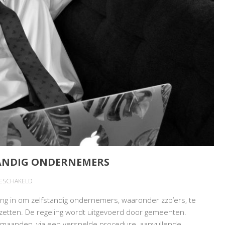
ANDIG ONDERNEMERS
VOOR
GESCHAKELD
EXTRA
eling in om zelfstandig ondernemers, waaronder zzp’ers, te
ONDERSTEUNING
zetten. De regeling wordt uitgevoerd door gemeenten.
ZELFSTANDIG
 maanden, via een versnelde procedure, aanvullende