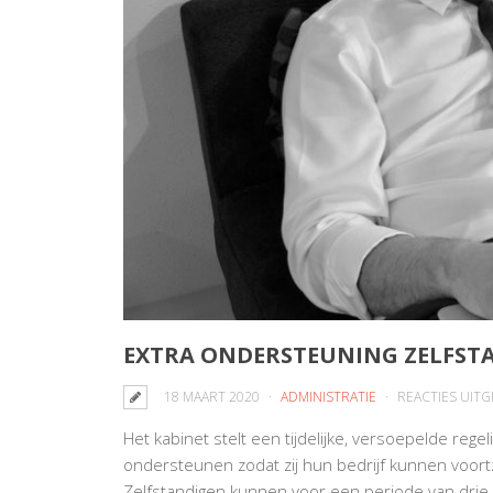
EXTRA ONDERSTEUNING ZELFST
18 MAART 2020
ADMINISTRATIE
REACTIES UIT
Het kabinet stelt een tijdelijke, versoepelde reg
ondersteunen zodat zij hun bedrijf kunnen voort
Zelfstandigen kunnen voor een periode van drie