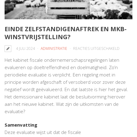
EINDE ZELFSTANDIGENAFTREK EN MKB-
WINSTVRIJSTELLING?
VOOR
4 JULI 2024
ADMINISTRATIE
REACTIES UITGESCHAKELD
EINDE
Het kabinet fiscale ondernemerschapsregelingen laten
ZELFSTAN
evalueren op doeltreffendheid en doelmatigheid. Zo’n
EN
periodieke evaluatie is verplicht. Een regeling moet in
MKB-
principe worden afgeschaft of versoberd voor zover deze
WINSTVRIJ
negatief wordt geëvalueerd. En dat laatste is hier het geval.
Het demissionaire kabinet laat de besluitvorming hierover
aan het nieuwe kabinet. Wat zijn de uitkomsten van de
evaluatie?
Samenvatting
Deze evaluatie wijst uit dat de fiscale