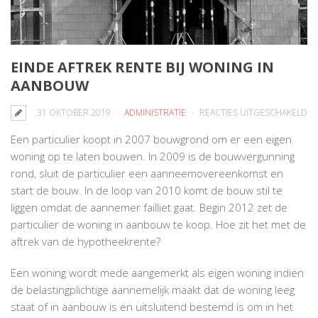
EINDE AFTREK RENTE BIJ WONING IN
AANBOUW
V
31 OKTOBER 2019
ADMINISTRATIE
REACTIES UITGESCHAKELD
EI
Een particulier koopt in 2007 bouwgrond om er een eigen
AF
woning op te laten bouwen. In 2009 is de bouwvergunning
RE
rond, sluit de particulier een aanneemovereenkomst en
BIJ
start de bouw. In de loop van 2010 komt de bouw stil te
W
liggen omdat de aannemer failliet gaat. Begin 2012 zet de
IN
particulier de woning in aanbouw te koop. Hoe zit het met de
A
aftrek van de hypotheekrente?
Een woning wordt mede aangemerkt als eigen woning indien
de belastingplichtige aannemelijk maakt dat de woning leeg
staat of in aanbouw is en uitsluitend bestemd is om in het