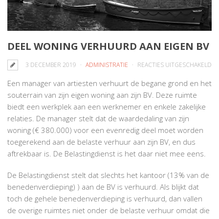
DEEL WONING VERHUURD AAN EIGEN BV
V
3 DECEMBER 2019
ADMINISTRATIE
REACTIES UITGESCHAKELD
DE
Een manager van artiesten verhuurt de begane grond en het
W
souterrain van zijn eigen woning aan zijn BV. Deze ruimte
V
biedt een werkplek aan een werknemer en enkele zakelijke
AA
relaties. De manager stelt dat de waardedaling van zijn
EI
woning (€ 380.000) voor een evenredig deel moet worden
BV
toegerekend aan de belaste verhuur aan zijn BV, en dus
aftrekbaar is. De Belastingdienst is het daar niet mee eens.
De Belastingdienst stelt dat slechts het kantoor (13% van de
benedenverdieping) ) aan de BV is verhuurd. Als blijkt dat
toch de gehele benedenverdieping is verhuurd, dan vallen
de overige ruimtes niet onder de belaste verhuur omdat die