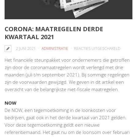
CORONA: MAATREGELEN DERDE
KWARTAAL 2021
VOOR
2 JUNI 2021
ADMINISTRATIE
REACTIES UITGESCHAKELD
CORONA:
Het financiële steunpakket voor ondernemers die getroffen
MAATREG
zijn door de coronamaatregelen wordt verlengd met drie
DERDE
maanden (juli t/m september 2021). Bij sommige regelingen
KWARTAA
zijn de voorwaarden gewijzigd. We geven in dit artikel een
2021
overzicht van de belangrijkste niet-fiscale maatregelen.
NOW
De NOW, een tegemoetkoming in de loonkosten voor
bedrijven, gaat ook in het derde kwartaal van 2021 gelden.
Voor deze tegemoetkoming geldt een nieuwe
referentiemaand. Het gaat nu om de loonsom over februari