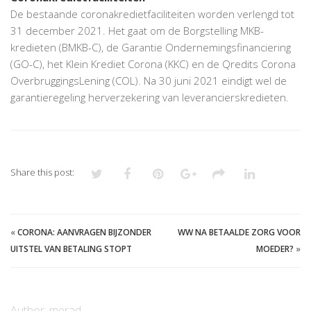
De bestaande coronakredietfaciliteiten worden verlengd tot
31 december 2021. Het gaat om de Borgstelling MKB-
kredieten (BMKB-C), de Garantie Ondernemingsfinanciering
(GO-C), het Klein Krediet Corona (KKC) en de Qredits Corona
OverbruggingsLening (COL). Na 30 juni 2021 eindigt wel de
garantieregeling herverzekering van leverancierskredieten.
Share this post:
«
CORONA: AANVRAGEN BIJZONDER
WW NA BETAALDE ZORG VOOR
UITSTEL VAN BETALING STOPT
MOEDER?
»
Author:
merad