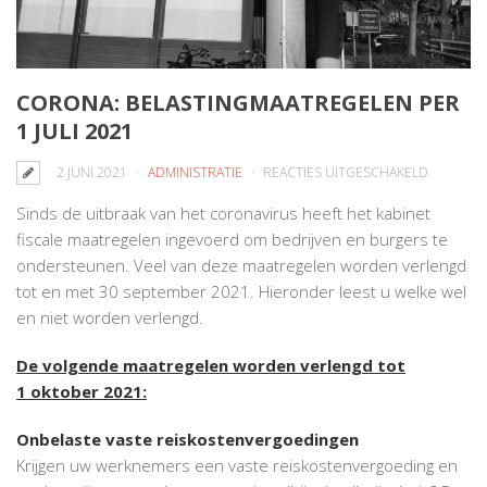
CORONA: BELASTINGMAATREGELEN PER
1 JULI 2021
VOOR
2 JUNI 2021
ADMINISTRATIE
REACTIES UITGESCHAKELD
CORONA:
Sinds de uitbraak van het coronavirus heeft het kabinet
BELASTI
fiscale maatregelen ingevoerd om bedrijven en burgers te
PER
ondersteunen. Veel van deze maatregelen worden verlengd
1
tot en met 30 september 2021. Hieronder leest u welke wel
JULI
en niet worden verlengd.
2021
De volgende maatregelen worden verlengd tot
1 oktober 2021:
Onbelaste vaste reiskostenvergoedingen
Krijgen uw werknemers een vaste reiskostenvergoeding en