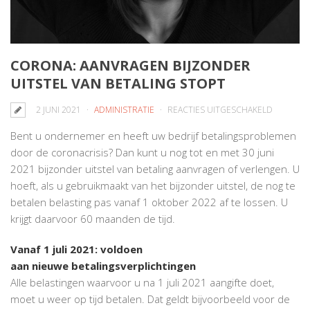
CORONA: AANVRAGEN BIJZONDER
UITSTEL VAN BETALING STOPT
VOOR
2 JUNI 2021
ADMINISTRATIE
REACTIES UITGESCHAKELD
CORONA:
Bent u ondernemer en heeft uw bedrijf betalingsproblemen
AANVRAG
door de coronacrisis? Dan kunt u nog tot en met 30 juni
BIJZOND
2021 bijzonder uitstel van betaling aanvragen of verlengen. U
UITSTEL
hoeft, als u gebruikmaakt van het bijzonder uitstel, de nog te
VAN
betalen belasting pas vanaf 1 oktober 2022 af te lossen. U
BETALING
krijgt daarvoor 60 maanden de tijd.
STOPT
Vanaf 1 juli 2021: voldoen
aan nieuwe betalingsverplichtingen
Alle belastingen waarvoor u na 1 juli 2021 aangifte doet,
moet u weer op tijd betalen. Dat geldt bijvoorbeeld voor de