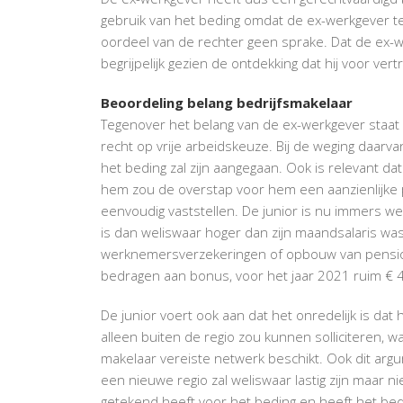
gebruik van het beding omdat de ex-werkgever tel
oordeel van de rechter geen sprake. Dat de ex-we
begrijpelijk gezien de ontdekking dat hij voor ve
Beoordeling belang bedrijfsmakelaar
Tegenover het belang van de ex-werkgever staat h
recht op vrije arbeidskeuze. Bij de weging daarvan
het beding zal zijn aangegaan. Ook is relevant da
hem zou de overstap voor hem een aanzienlijke p
eenvoudig vaststellen. De junior is nu immers w
is dan weliswaar hoger dan zijn maandsalaris was
werknemersverzekeringen of opbouw van pensioen
bedragen aan bonus, voor het jaar 2021 ruim € 4
De junior voert ook aan dat het onredelijk is da
alleen buiten de regio zou kunnen solliciteren, w
makelaar vereiste netwerk beschikt. Ook dit ar
een nieuwe regio zal weliswaar lastig zijn maar n
getekend heeft voor het beding en heeft het bed