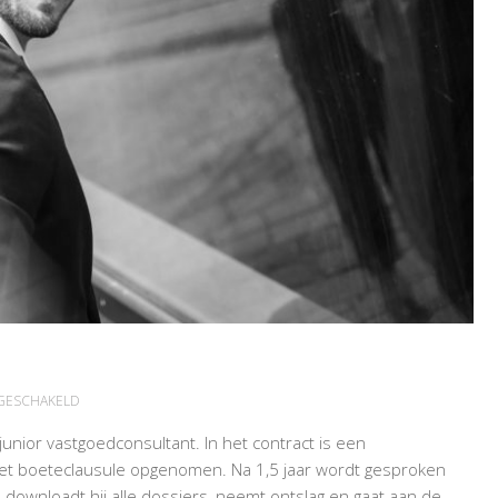
VOOR
TGESCHAKELD
CONCURRENTIEBEDING
junior vastgoedconsultant. In het contract is een
WERKT
met boeteclausule opgenomen. Na 1,5 jaar wordt gesproken
t, downloadt hij alle dossiers, neemt ontslag en gaat aan de