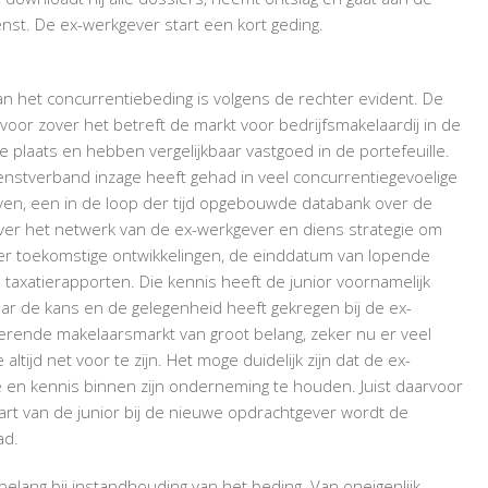
enst. De ex-werkgever start een kort geding.
an het concurrentiebeding is volgens de rechter evident. De
oor zover het betreft de markt voor bedrijfsmakelaardij in de
e plaats en hebben vergelijkbaar vastgoed in de portefeuille.
dienstverband inzage heeft gehad in veel concurrentiegevoelige
even, een in de loop der tijd opgebouwde databank over de
over het netwerk van de ex-werkgever en diens strategie om
ver toekomstige ontwikkelingen, de einddatum van lopende
 taxatierapporten. Die kennis heeft de junior voornamelijk
ar de kans en de gelegenheid heeft gekregen bij de ex-
rerende makelaarsmarkt van groot belang, zeker nu er veel
ltijd net voor te zijn. Het moge duidelijk zijn dat de ex-
e en kennis binnen zijn onderneming te houden. Juist daarvoor
art van de junior bij de nieuwe opdrachtgever wordt de
ad.
elang bij instandhouding van het beding. Van oneigenlijk