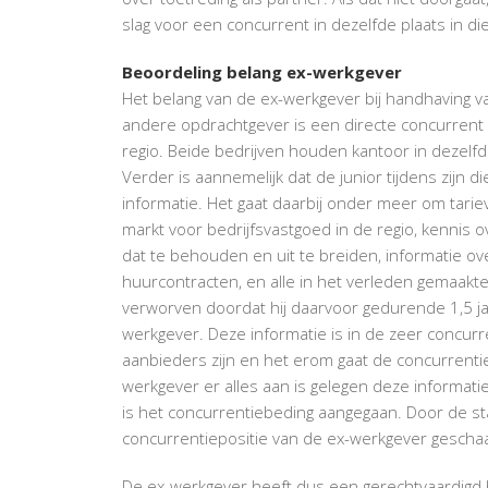
slag voor een concurrent in dezelfde plaats in di
Beoordeling belang ex-werkgever
Het belang van de ex-werkgever bij handhaving v
andere opdrachtgever is een directe concurrent v
regio. Beide bedrijven houden kantoor in dezelfd
Verder is aannemelijk dat de junior tijdens zijn 
informatie. Het gaat daarbij onder meer om tari
markt voor bedrijfsvastgoed in de regio, kennis 
dat te behouden en uit te breiden, informatie o
huurcontracten, en alle in het verleden gemaakte
verworven doordat hij daarvoor gedurende 1,5 ja
werkgever. Deze informatie is in de zeer concur
aanbieders zijn en het erom gaat de concurrentie a
werkgever er alles aan is gelegen deze informati
is het concurrentiebeding aangegaan. Door de st
concurrentiepositie van de ex-werkgever gescha
De ex-werkgever heeft dus een gerechtvaardigd b