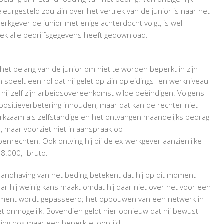
eurgesteld zou zijn over het vertrek van de junior is naar het
rkgever de junior met enige achterdocht volgt, is wel
rtrek alle bedrijfsgegevens heeft gedownload.
et belang van de junior om niet te worden beperkt in zijn
 speelt een rol dat hij gelet op zijn opleidings- en werkniveau
t hij zelf zijn arbeidsovereenkomst wilde beëindigen. Volgens
ositieverbetering inhouden, maar dat kan de rechter niet
erkzaam als zelfstandige en het ontvangen maandelijks bedrag
, maar voorziet niet in aanspraak op
rechten. Ook ontving hij bij de ex-werkgever aanzienlijke
8.000,- bruto.
t handhaving van het beding betekent dat hij op dit moment
aar hij weinig kans maakt omdat hij daar niet over het voor een
gument wordt gepasseerd; het opbouwen van een netwerk in
iet onmogelijk. Bovendien geldt hier opnieuw dat hij bewust
ing nog maar een beperkte looptijd.