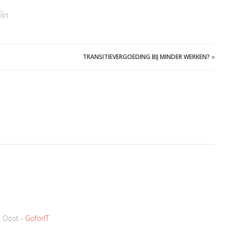
TRANSITIEVERGOEDING BIJ MINDER WERKEN?
»
k Oost -
GoforIT