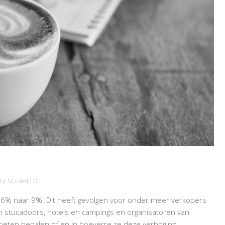
VOOR
TGESCHAKELD
BTW-
n 6% naar 9%. Dit heeft gevolgen voor onder meer verkopers
ONDERNEMERS
n stucadoors, hotels en campings en organisatoren van
oeten bepalen of en in hoeverre ze deze verhoging