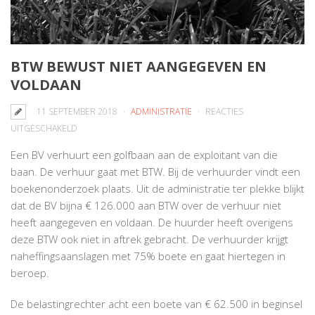
BTW BEWUST NIET AANGEGEVEN EN
VOLDAAN
11 SEPTEMBER 2018
ADMINISTRATIE
REACTIES
VOOR
UITGESCHAKELD
BTW
Een BV verhuurt een golfbaan aan de exploitant van die
BEWUST
baan. De verhuur gaat met BTW. Bij de verhuurder vindt een
NIET
boekenonderzoek plaats. Uit de administratie ter plekke blijkt
AANGEGEVEN
dat de BV bijna € 126.000 aan BTW over de verhuur niet
EN
heeft aangegeven en voldaan. De huurder heeft overigens
VOLDAAN
deze BTW ook niet in aftrek gebracht. De verhuurder krijgt
naheffingsaanslagen met 75% boete en gaat hiertegen in
beroep.
De belastingrechter acht een boete van € 62.500 in beginsel