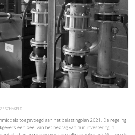
VOOR
TGESCHAKELD
BIK
 inmiddels toegevoegd aan het belastingplan 2021. De regeling
IN
kgevers een deel van het bedrag van hun investering in
BELASTINGPLAN
oonbelasting en premie voor de volksverzekering). Wat zijn de