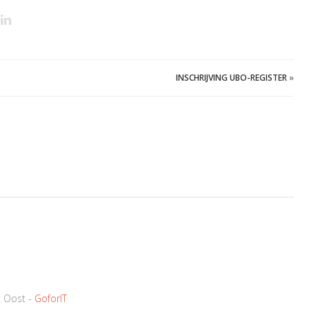
INSCHRIJVING UBO-REGISTER
»
k Oost -
GoforIT