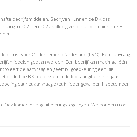
chafte bedrijfsmiddelen. Bedrijven kunnen de BIK pas
etaling in 2021 en 2022 volledig zijn betaald en binnen zes
nomen.
e Rijksdienst voor Ondernemend Nederland (RVO). Een aanvraag
bedrijfsmiddelen gedaan worden. Een bedrijf kan maximaal één
troleert de aanvraag en geeft bij goedkeuring een BIK-
het bedrijf de BIK toepassen in de loonaangifte in het jaar
bedoeling dat het aanvraagloket in ieder geval per 1 september
n. Ook komen er nog uitvoeringsregelingen. We houden u op