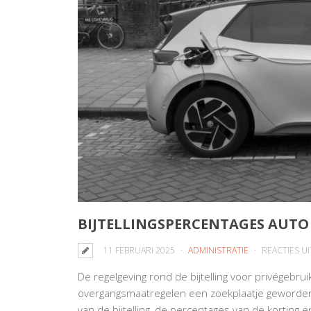
BIJTELLINGSPERCENTAGES AUTO 
11 FEBRUARI 2025
ADMINISTRATIE
REACTIES U
De regelgeving rond de bijtelling voor privégebrui
overgangsmaatregelen een zoekplaatje geworden
van de bijtelling, de percentages van de korting 