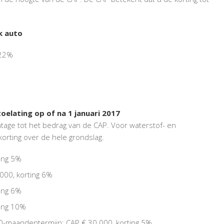
k auto
 22%
elating op of na 1 januari 2017
ntage tot het bedrag van de CAP. Voor waterstof- en
korting over de hele grondslag.
ting 5%
000, korting 6%
ting 6%
ting 10%
60-maandentermijn: CAP € 30.000, korting 5%