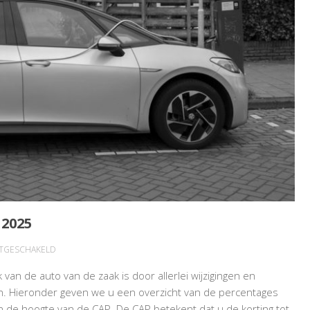
2025
VOOR
ITGESCHAKELD
BIJTELLINGSPERCENTAGES
k van de auto van de zaak is door allerlei wijzigingen en
AUTO
. Hieronder geven we u een overzicht van de percentages
2025
en de hoogte van de CAP. De CAP betekent dat u de korting tot