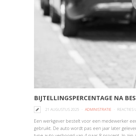
BIJTELLINGSPERCENTAGE NA BE
21 AUGUSTUS 2025
ADMINISTRATIE
REACTIES
Een werkgever bestelt voor een medewerker een 
gebruikt. De auto wordt pas een jaar later geleverd
type auto verhoogd van 4 naar 8 procent. In zijn