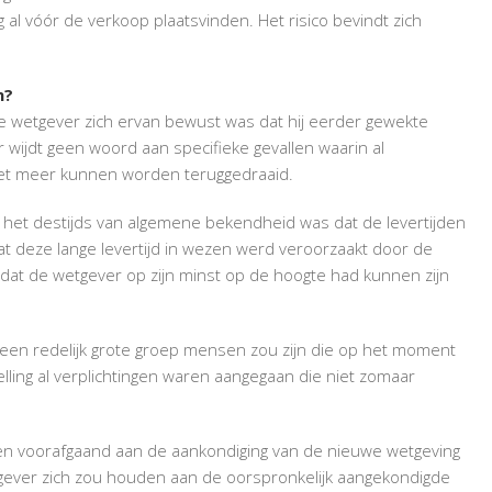
al vóór de verkoop plaatsvinden. Het risico bevindt zich
n?
de wetgever zich ervan bewust was dat hij eerder gewekte
wijdt geen woord aan specifieke gevallen waarin al
 niet meer kunnen worden teruggedraaid.
t het destijds van algemene bekendheid was dat de levertijden
dat deze lange levertijd in wezen werd veroorzaakt door de
r dat de wetgever op zijn minst op de hoogte had kunnen zijn
r een redelijk grote groep mensen zou zijn die op het moment
elling al verplichtingen waren aangegaan die niet zomaar
igen voorafgaand aan de aankondiging van de nieuwe wetgeving
gever zich zou houden aan de oorspronkelijk aangekondigde