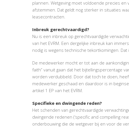
plannen. Wetgeving moet voldoende precies en vo
afstemmen. Dat geldt nog sterker in situaties waar
leasecontracten.
Inbreuk gerechtvaardigd?
Nu is een inbreuk op gerechtvaardigde verwachti
van het EVRM. Een dergelijke inbreuk kan immers 
nodig is wegens technische tekortkomingen. Dat i
De medewerker mocht er tot aan de aankondiging
faith” vanuit gaan dat het bijtellingspercentage
worden verdubbeld. Door dat toch te doen, heef
medewerker geschaad en daardoor is in beginsel g
artikel 1 EP van het EVRM.
Specifieke en dwingende reden?
Het schenden van gerechtvaardigde verwachtingen
dwingende redenen (‘specific and compelling reas
onderbouwing die de wetgever bij en voor de vers