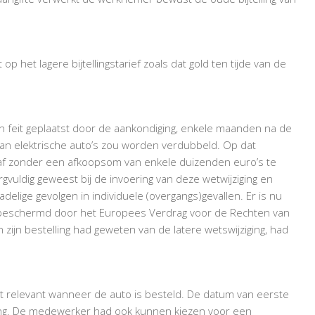
AUTO
VERHOOGD
 het lagere bijtellingstarief zoals dat gold ten tijde van de
n feit geplaatst door de aankondiging, enkele maanden na de
ik van elektrische auto’s zou worden verdubbeld. Op dat
af zonder een afkoopsom van enkele duizenden euro’s te
vuldig geweest bij de invoering van deze wetwijziging en
lige gevolgen in individuele (overgangs)gevallen. Er is nu
s beschermd door het Europees Verdrag voor de Rechten van
zijn bestelling had geweten van de latere wetswijziging, had
iet relevant wanneer de auto is besteld. De datum van eerste
elling. De medewerker had ook kunnen kiezen voor een