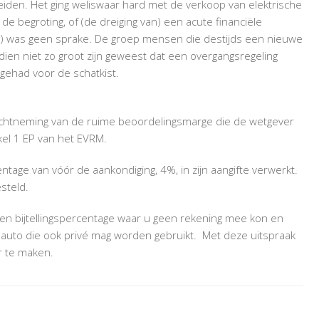
eiden. Het ging weliswaar hard met de verkoop van elektrische
de begroting, of (de dreiging van) een acute financiële
ing) was geen sprake. De groep mensen die destijds een nieuwe
ndien niet zo groot zijn geweest dat een overgangsregeling
gehad voor de schatkist.
nachtneming van de ruime beoordelingsmarge die de wetgever
kel 1 EP van het EVRM.
tage van vóór de aankondiging, 4%, in zijn aangifte verwerkt.
steld.
een bijtellingspercentage waar u geen rekening mee kon en
e auto die ook privé mag worden gebruikt. Met deze uitspraak
r te maken.