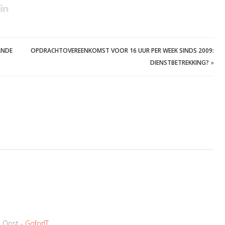
ANDE
OPDRACHTOVEREENKOMST VOOR 16 UUR PER WEEK SINDS 2009:
DIENSTBETREKKING?
»
k Oost -
GoforIT