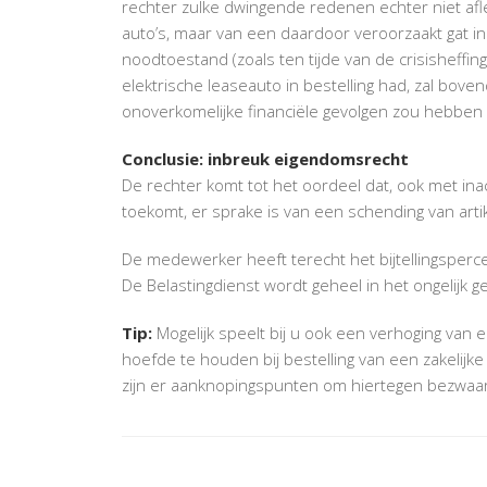
rechter zulke dwingende redenen echter niet afl
auto’s, maar van een daardoor veroorzaakt gat in 
noodtoestand (zoals ten tijde van de crisisheff
elektrische leaseauto in bestelling had, zal bove
onoverkomelijke financiële gevolgen zou hebben 
Conclusie: inbreuk eigendomsrecht
De rechter komt tot het oordeel dat, ook met i
toekomt, er sprake is van een schending van arti
De medewerker heeft terecht het bijtellingspercen
De Belastingdienst wordt geheel in het ongelijk ge
Tip:
Mogelijk speelt bij u ook een verhoging van 
hoefde te houden bij bestelling van een zakelijk
zijn er aanknopingspunten om hiertegen bezwaa