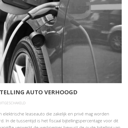
STELLING AUTO VERHOOGD
VOOR
 UITGESCHAKELD
BIJTELLINGSPERCENTAGE
elektrische leaseauto die zakelijk en privé mag worden
NA
. In de tussentijd is het fiscaal bijtellingspercentage voor dit
BESTELLING
 aangifte verwerkt de werknemer bewust de oude bijtelling van