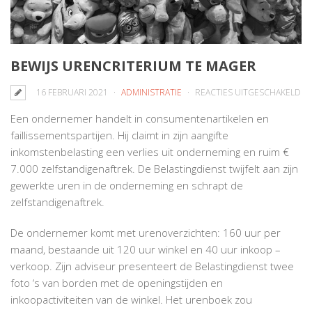
BEWIJS URENCRITERIUM TE MAGER
V
16 FEBRUARI 2021
ADMINISTRATIE
REACTIES UITGESCHAKELD
BE
Een ondernemer handelt in consumentenartikelen en
UR
faillissementspartijen. Hij claimt in zijn aangifte
TE
inkomstenbelasting een verlies uit onderneming en ruim €
MA
7.000 zelfstandigenaftrek. De Belastingdienst twijfelt aan zijn
gewerkte uren in de onderneming en schrapt de
zelfstandigenaftrek.
De ondernemer komt met urenoverzichten: 160 uur per
maand, bestaande uit 120 uur winkel en 40 uur inkoop –
verkoop. Zijn adviseur presenteert de Belastingdienst twee
foto ‘s van borden met de openingstijden en
inkoopactiviteiten van de winkel. Het urenboek zou