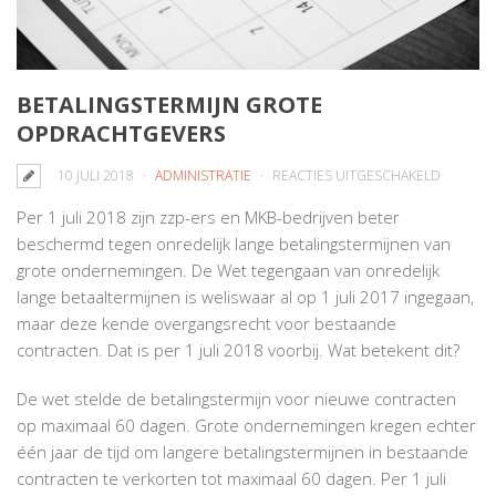
BETALINGSTERMIJN GROTE
OPDRACHTGEVERS
VOOR
10 JULI 2018
ADMINISTRATIE
REACTIES UITGESCHAKELD
BETALIN
Per 1 juli 2018 zijn zzp-ers en MKB-bedrijven beter
GROTE
beschermd tegen onredelijk lange betalingstermijnen van
OPDRAC
grote ondernemingen. De Wet tegengaan van onredelijk
lange betaaltermijnen is weliswaar al op 1 juli 2017 ingegaan,
maar deze kende overgangsrecht voor bestaande
contracten. Dat is per 1 juli 2018 voorbij. Wat betekent dit?
De wet stelde de betalingstermijn voor nieuwe contracten
op maximaal 60 dagen. Grote ondernemingen kregen echter
één jaar de tijd om langere betalingstermijnen in bestaande
contracten te verkorten tot maximaal 60 dagen. Per 1 juli