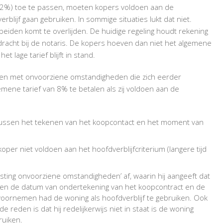
ef (2%) toe te passen, moeten kopers voldoen aan de
rblijf gaan gebruiken. In sommige situaties lukt dat niet.
beiden komt te overlijden. De huidige regeling houdt rekening
acht bij de notaris. De kopers hoeven dan niet het algemene
et lage tarief blijft in stand.
den met onvoorziene omstandigheden die zich eerder
mene tarief van 8% te betalen als zij voldoen aan de
tussen het tekenen van het koopcontact en het moment van
er niet voldoen aan het hoofdverblijfcriterium (langere tijd
asting onvoorziene omstandigheden’ af, waarin hij aangeeft dat
ussen de datum van ondertekening van het koopcontract en de
oornemen had de woning als hoofdverblijf te gebruiken. Ook
 reden is dat hij redelijkerwijs niet in staat is de woning
ruiken.