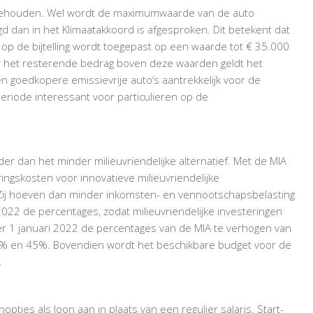
025 behouden. Wel wordt de maximumwaarde van de auto
agd dan in het Klimaatakkoord is afgesproken. Dit betekent dat
 op de bijtelling wordt toegepast op een waarde tot € 35.000
r het resterende bedrag boven deze waarden geldt het
n goedkopere emissievrije auto’s aantrekkelijk voor de
periode interessant voor particulieren op de
rder dan het minder milieuvriendelijke alternatief. Met de MIA
ngskosten voor innovatieve milieuvriendelijke
. Zij hoeven dan minder inkomsten- en vennootschapsbelasting
2022 de percentages, zodat milieuvriendelijke investeringen
er 1 januari 2022 de percentages van de MIA te verhogen van
6% en 45%. Bovendien wordt het beschikbare budget voor de
.
es als loon aan in plaats van een regulier salaris. Start-