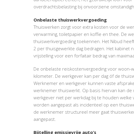
overdrachtsbelasting bij onvoorziene omstandi
Onbelaste thuiswerkvergoeding
Thuiswerken zorgt voor extra kosten voor de werk
verwarming, toiletpapier en koffie en thee. De w
thuiswerkvergoeding toekennen. Het Nibud heeft 
2 per thuisgewerkte dag bedragen. Het kabinet n
vrijstelling voor een forfaitair bedrag van maxim
De onbelaste reiskostenvergoeding voor woon-we
kilometer. De werkgever kan per dag óf de thuis
Werknemer en werkgever kunnen vaste afsprake
werknemer thuiswerkt. Op basis hiervan kan de 
werkgever niet per werkdag bij te houden welke v
worden aangepast als incidenteel op een thuis
de werknemer structureel meer gaat thuiswerken
aangepast.
Bijtelling emissievrije auto’s