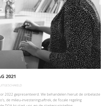
G 2021
VOOR
 UITGESCHAKELD
BELASTINGPLANNEN
 voor 2022 gepresenteerd. We behandelen hieruit de onbelaste
PRINSJESDAG
o’s, de milieu-investeringsaftrek, de fiscale regeling
2021
e DGA bij start-ups en de startersvrijstelling