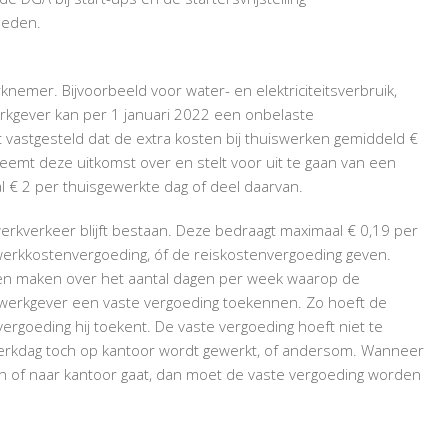
gheden.
nemer. Bijvoorbeeld voor water- en elektriciteitsverbruik,
erkgever kan per 1 januari 2022 een onbelaste
vastgesteld dat de extra kosten bij thuiswerken gemiddeld €
eemt deze uitkomst over en stelt voor uit te gaan van een
aal € 2 per thuisgewerkte dag of deel daarvan.
rkverkeer blijft bestaan. Deze bedraagt maximaal € 0,19 per
werkkostenvergoeding, óf de reiskostenvergoeding geven.
n maken over het aantal dagen per week waarop de
werkgever een vaste vergoeding toekennen. Zo hoeft de
ergoeding hij toekent. De vaste vergoeding hoeft niet te
werkdag toch op kantoor wordt gewerkt, of andersom. Wanneer
 of naar kantoor gaat, dan moet de vaste vergoeding worden