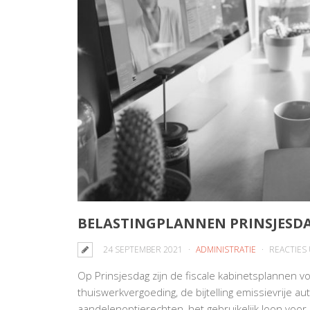
BELASTINGPLANNEN PRINSJESDA
24 SEPTEMBER 2021
ADMINISTRATIE
REACTIES
Op Prinsjesdag zijn de fiscale kabinetsplannen
thuiswerkvergoeding, de bijtelling emissievrije aut
aandelenoptierechten, het gebruikelijk loon voor d