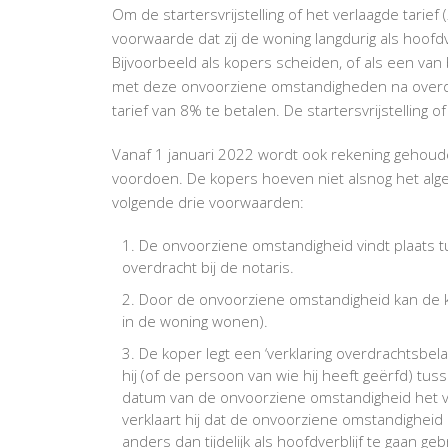
Om de startersvrijstelling of het verlaagde tari
voorwaarde dat zij de woning langdurig als hoofdve
Bijvoorbeeld als kopers scheiden, of als een van 
met deze onvoorziene omstandigheden na overdr
tarief van 8% te betalen. De startersvrijstelling of h
Vanaf 1 januari 2022 wordt ook rekening gehou
voordoen. De kopers hoeven niet alsnog het alge
volgende drie voorwaarden:
De onvoorziene omstandigheid vindt plaats 
overdracht bij de notaris.
Door de onvoorziene omstandigheid kan de kop
in de woning wonen).
De koper legt een ‘verklaring overdrachtsbel
hij (of de persoon van wie hij heeft geërfd) t
datum van de onvoorziene omstandigheid het v
verklaart hij dat de onvoorziene omstandigheid de
anders dan tijdelijk als hoofdverblijf te gaan geb