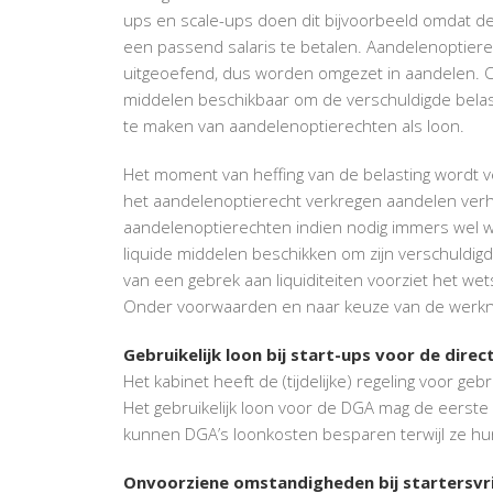
ups en scale-ups doen dit bijvoorbeeld omdat 
een passend salaris te betalen. Aandelenoptie
uitgeoefend, dus worden omgezet in aandelen. Op
middelen beschikbaar om de verschuldigde belast
te maken van aandelenoptierechten als loon.
Het moment van heffing van de belasting wordt 
het aandelenoptierecht verkregen aandelen verh
aandelenoptierechten indien nodig immers wel w
liquide middelen beschikken om zijn verschuldigde
van een gebrek aan liquiditeiten voorziet het w
Onder voorwaarden en naar keuze van de werkneme
Gebruikelijk loon bij start-ups voor de dir
Het kabinet heeft de (tijdelijke) regeling voor geb
Het gebruikelijk loon voor de DGA mag de eerste
kunnen DGA’s loonkosten besparen terwijl ze hun
Onvoorziene omstandigheden bij startersvri