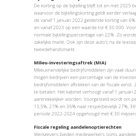
De korting op de bijtelling blijft tot en met 2
waarvoor de bijtellingskorting geldt eerder verla
de vanaf 1 januari 2022 geldende korting van 6%
en vanaf 2023 op een waarde tot € 30.000. Voo
normale bijtellingspercentage van 22%. Zo worde
zakelijke markt. Ook zijn deze auto’s na de lease
tweedehandsmarkt.
Milieu-investeringsaftrek (MIA)
Milieuvriendelijke bedrijfsmiddelen zijn vaak duu
mogen bedrijven een percentage van de investeri
bedrijfsmiddelen aftrekken van de fiscale winst
te betalen. Het kabinet verhoogt vanaf 1 januari 
aantrekkelijker worden. Voorgesteld wordt om p
13,5%, 27% en 36% naar respectievelijk 27%, 3
periode 2022-2024 opgehoogd met € 30 miljoen
Fiscale regeling aandelenoptierechten
Werkgevers bieden medewerkers soms aandelenopti