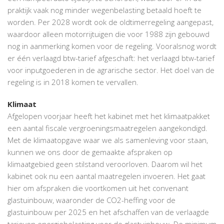
praktijk vaak nog minder wegenbelasting betaald hoeft te
worden. Per 2028 wordt ook de oldtimerregeling aangepast,
waardoor alleen motorrijtuigen die voor 1988 zijn gebouwd
nog in aanmerking komen voor de regeling. Vooralsnog wordt
er één verlaagd btw-tarief afgeschaft: het verlaagd btw-tarief
voor inputgoederen in de agrarische sector. Het doel van de
regeling is in 2018 komen te vervallen.
Klimaat
Afgelopen voorjaar heeft het kabinet met het klimaatpakket
een aantal fiscale vergroeningsmaatregelen aangekondigd.
Met de klimaatopgave waar we als samenleving voor staan,
kunnen we ons door de gemaakte afspraken op
klimaatgebied geen stilstand veroorloven. Daarom wil het
kabinet ook nu een aantal maatregelen invoeren. Het gaat
hier om afspraken die voortkomen uit het convenant
glastuinbouw, waaronder de CO2-heffing voor de
glastuinbouw per 2025 en het afschaffen van de verlaagde
tarieven energiebelasting voor de glastuinbouw. De minimum