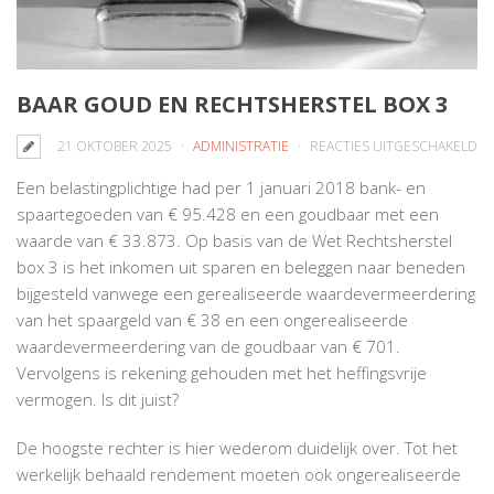
BAAR GOUD EN RECHTSHERSTEL BOX 3
V
21 OKTOBER 2025
ADMINISTRATIE
REACTIES UITGESCHAKELD
BA
Een belastingplichtige had per 1 januari 2018 bank- en
G
spaartegoeden van € 95.428 en een goudbaar met een
EN
waarde van € 33.873. Op basis van de Wet Rechtsherstel
RE
box 3 is het inkomen uit sparen en beleggen naar beneden
BO
bijgesteld vanwege een gerealiseerde waardevermeerdering
3
van het spaargeld van € 38 en een ongerealiseerde
waardevermeerdering van de goudbaar van € 701.
Vervolgens is rekening gehouden met het heffingsvrije
vermogen. Is dit juist?
De hoogste rechter is hier wederom duidelijk over. Tot het
werkelijk behaald rendement moeten ook ongerealiseerde