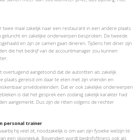
TRAINER
ZAKELIJK?
r twee maal zakelijk naar een restaurant in een andere plaats
ndin geluncht en zakelijke onderwerpen besproken. De tweede
 opgehaald en zijn ze samen gaan dineren. Tijdens het diner zijn
den die het bedrijf van de accountmanager zou kunnen
ter.
 overtuigend aangetoond dat de autoritten als zakelijk
 plaats gereisd om daar te eten met zijn vriendin en
nmiskenbaar privédoeleinden. Dat er ook zakelijke onderwerpen
 gebleken is dat het gesprek een zodanig zakelijk karakter had
den aangemerkt. Dus zijn de ritten volgens de rechter
n personal trainer
rbij hij veel zit, noodzakelijk is om aan zijn fysieke welzijn te
 van een skiongeluk. Bovendien wordt bedrijfsfitness ook als