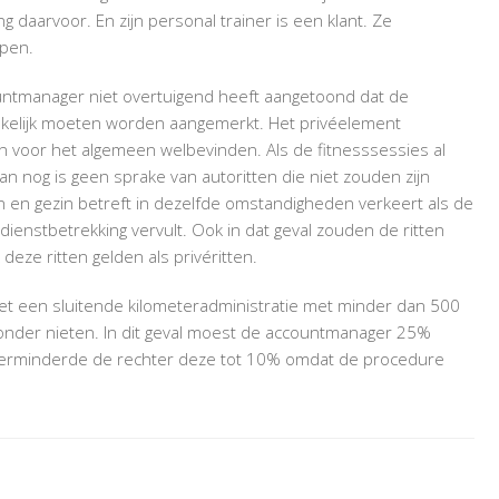
ling daarvoor. En zijn personal trainer is een klant. Ze
rpen.
untmanager niet overtuigend heeft aangetoond dat de
zakelijk moeten worden aangemerkt. Het privéelement
jn voor het algemeen welbevinden. Als de fitnesssessies al
n nog is geen sprake van autoritten die niet zouden zijn
en gezin betreft in dezelfde omstandigheden verkeert als de
dienstbetrekking vervult. Ook in dat geval zouden de ritten
deze ritten gelden als privéritten.
met een sluitende kilometeradministratie met minder dan 500
 zonder nieten. In dit geval moest de accountmanager 25%
g verminderde de rechter deze tot 10% omdat de procedure