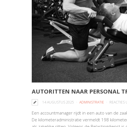
AUTORITTEN NAAR PERSONAL TR
14 AUGUSTUS 2025
ADMINISTRATIE
REACTIES
Een accountmanager rijdt in een auto van de zaak
De kilometeradministratie vermeldt 198 kilomete
als zakelijke ritten. Volgens de Belastingdienst i