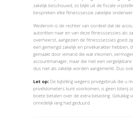
zakelijk beschouwd, zo blijkt uit de fiscale vrijstel
bespreken elke fitnesssessie zakelijke onderwe
Wederom is de rechter van oordeel dat de acco
autoritten naar en van deze fitnesssessies als 
overheerst, aangezien de fitnesssessies goed zi
een gemengd zakelijk en privékarakter hebben, da
gemaakt door iemand die wat inkomen, vermogen 
accountmanager, maar die niet een vergelijkbare 
dus niet als zakelijk worden aangemerkt. Dus ook 
Let op:
De bijtelling wegens privégebruik die u 
privékilometers kunt voorkomen, is geen loterij
boete betalen over de extra belasting. Gelukki
onredelijk lang had geduurd.