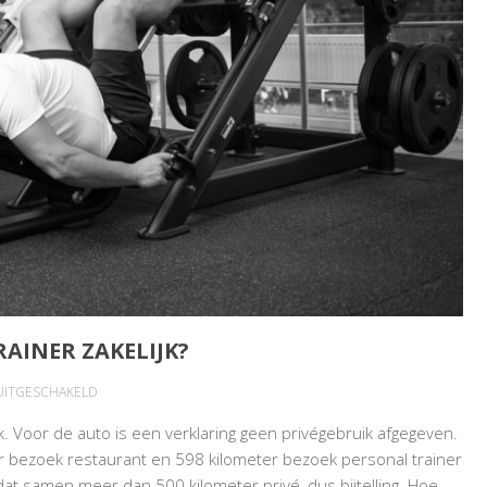
AINER ZAKELIJK?
VOOR
 UITGESCHAKELD
AUTORITTEN
. Voor de auto is een verklaring geen privégebruik afgegeven.
NAAR
r bezoek restaurant en 598 kilometer bezoek personal trainer
PERSONAL
s dat samen meer dan 500 kilometer privé, dus bijtelling. Hoe