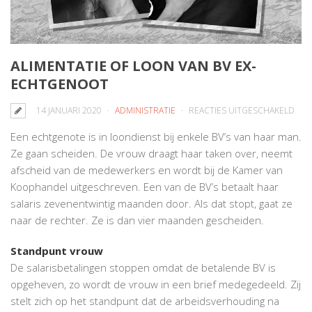
ALIMENTATIE OF LOON VAN BV EX-
ECHTGENOOT
VO
14 JANUARI 2020
ADMINISTRATIE
REACTIES UITGESCHAKELD
ALI
Een echtgenote is in loondienst bij enkele BV’s van haar man.
OF
Ze gaan scheiden. De vrouw draagt haar taken over, neemt
LO
afscheid van de medewerkers en wordt bij de Kamer van
VAN
Koophandel uitgeschreven. Een van de BV’s betaalt haar
BV
salaris zevenentwintig maanden door. Als dat stopt, gaat ze
EX-
naar de rechter. Ze is dan vier maanden gescheiden.
ECH
Standpunt vrouw
De salarisbetalingen stoppen omdat de betalende BV is
opgeheven, zo wordt de vrouw in een brief medegedeeld. Zij
stelt zich op het standpunt dat de arbeidsverhouding na