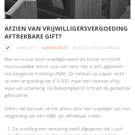
AFZIEN VAN VRIJWILLIGERSVERGOEDING
AFTREKBARE GIFT?
VOOR
14 MEI 2019
ADMINISTRATIE
REACTIES UITGESCHAKELD
AFZIEN
Man en vrouw doen vrijwilligerswerk als koster en hoofd
VAN
huishoudelijke dienst voor een kerk. Het is een algemeen
VRIJWIL
nut beogende instelling (ANBI). Ze hebben op papier recht
AFTREKB
op een vergoeding van € 3.000, maar zien daarvan af bij
GIFT?
wijze van schenking. De Belastingdienst schrapt de geclaimde
giftenaftrek.
Giften, die bestaan uit het afzien door een vrijwilliger van een
vergoeding van een ANBI, zijn aftrekbaar indien:
De instelling een verklaring heeft afgegeven dat u zich