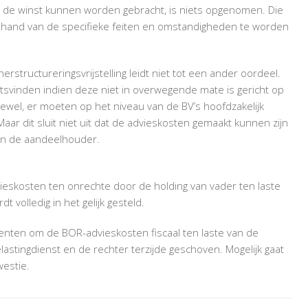
n de winst kunnen worden gebracht, is niets opgenomen. Die
e hand van de specifieke feiten en omstandigheden te worden
rstructureringsvrijstelling leidt niet tot een ander oordeel.
aatsvinden indien deze niet in overwegende mate is gericht op
ftewel, er moeten op het niveau van de BV’s hoofdzakelijk
Maar dit sluit niet uit dat de advieskosten gemaakt kunnen zijn
van de aandeelhouder.
ieskosten ten onrechte door de holding van vader ten laste
t volledig in het gelijk gesteld.
menten om de BOR-advieskosten fiscaal ten laste van de
stingdienst en de rechter terzijde geschoven. Mogelijk gaat
estie.