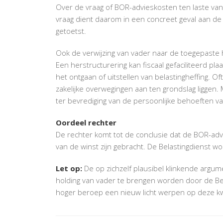
Over de vraag of BOR-advieskosten ten laste va
vraag dient daarom in een concreet geval aan d
getoetst.
Ook de verwijzing van vader naar de toegepaste he
Een herstructurering kan fiscaal gefaciliteerd pl
het ontgaan of uitstellen van belastingheffing. O
zakelijke overwegingen aan ten grondslag liggen. 
ter bevrediging van de persoonlijke behoeften 
Oordeel rechter
De rechter komt tot de conclusie dat de BOR-adv
van de winst zijn gebracht. De Belastingdienst word
Let op:
De op zichzelf plausibel klinkende argu
holding van vader te brengen worden door de Bela
hoger beroep een nieuw licht werpen op deze kw