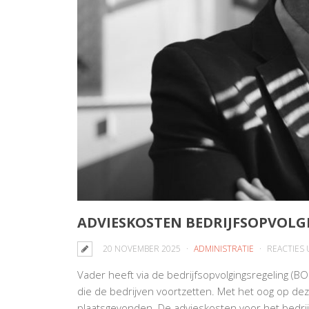
ADVIESKOSTEN BEDRIJFSOPVOLG
20 NOVEMBER 2025
ADMINISTRATIE
REACTIES
Vader heeft via de bedrijfsopvolgingsregeling (B
die de bedrijven voortzetten. Met het oog op d
plaatsgevonden. De advieskosten voor het bedrijf