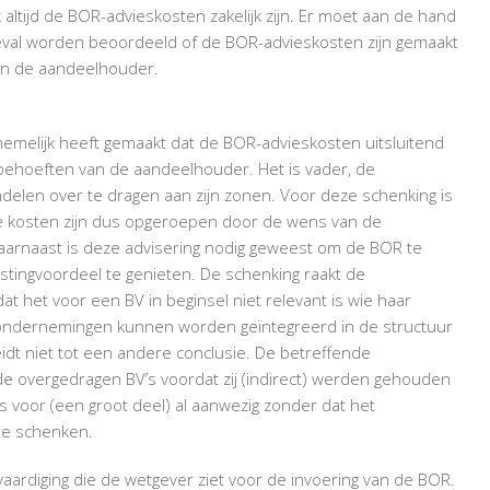
altijd de BOR-advieskosten zakelijk zijn. Er moet aan de hand
eval worden beoordeeld of de BOR-advieskosten zijn gemaakt
van de aandeelhouder.
nemelijk heeft gemaakt dat de BOR-advieskosten uitsluitend
 behoeften van de aandeelhouder. Het is vader, de
ndelen over te dragen aan zijn zonen. Voor deze schenking is
ze kosten zijn dus opgeroepen door de wens van de
arnaast is deze advisering nodig geweest om de BOR te
tingvoordeel te genieten. De schenking raakt de
at het voor een BV in beginsel niet relevant is wie haar
 ondernemingen kunnen worden geïntegreerd in de structuur
dt niet tot een andere conclusie. De betreffende
 overgedragen BV’s voordat zij (indirect) werden gehouden
voor (een groot deel) al aanwezig zonder dat het
te schenken.
vaardiging die de wetgever ziet voor de invoering van de BOR.