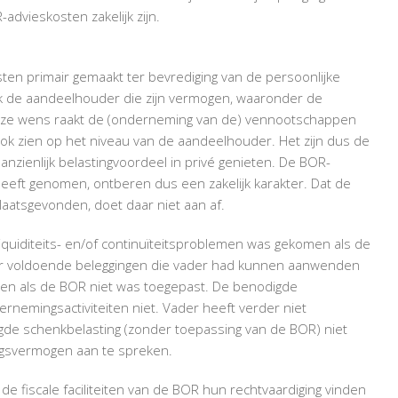
-advieskosten zakelijk zijn.
ten primair gemaakt ter bevrediging van de persoonlijke
k de aandeelhouder die zijn vermogen, waaronder de
Deze wens raakt de (onderneming van de) vennootschappen
R ook zien op het niveau van de aandeelhouder. Het zijn dus de
nzienlijk belastingvoordeel in privé genieten. De BOR-
heeft genomen, ontberen dus een zakelijk karakter. Dat de
laatsgevonden, doet daar niet aan af.
liquiditeits- en/of continuïteitsproblemen was gekomen als de
ver voldoende beleggingen die vader had kunnen aanwenden
len als de BOR niet was toegepast. De benodigde
rnemingsactiviteiten niet. Vader heeft verder niet
gde schenkbelasting (zonder toepassing van de BOR) niet
gsvermogen aan te spreken.
 de fiscale faciliteiten van de BOR hun rechtvaardiging vinden