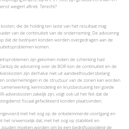
enst weigert aftrek. Terecht?
kosten, die de holding ten laste van het resultaat mag
 kader van de continuïteit van de onderneming. De advisering
op dat de bedrijven konden worden overgedragen aan de
tinuïteitsproblemen komen.
uïteitsproblemen zijn gekomen indien de schenking had
nkzij de advisering over de BOR kon de continuïteit en de
vieskosten zijn derhalve niet uit aandeelhoudersbelang
agen ondernemingen in de structuur van de zonen kan worden
g, samenwerking, kennisdeling en kruisbestuiving ten goede
dvieskosten zakelijk zijn, volgt ook uit het feit dat de
ingdienst fiscaal gefaciliteerd konden plaatsvinden.
ng ingevoerd met het oog op de onbelemmerde voortgang en
 het onwenselijk dat, met het oog op stabiliteit en
ht zouden moeten worden om bij een bedrijfsopvolging de