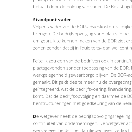
betaald door de holding van vader. De Belastingdi
Standpunt vader
Volgens vader zijn de BOR-advieskosten zakelijke 
brengen. De bedrijfsopvolging vond plaats in het
om gebruik te kunnen maken van de BOR ziet er
zonen zonder dat zij in liquiditeits- dan wel con
Feitelijk zou een van de bedrijven ook in contin
plaatsgevonden zonder toepassing van de BOR. Da
werkgelegenheid gewaarborgd blijven. De BOR-ad
gemaakt. Dit geldt des te meer nu de overgedr
geïntegreerd, wat de bedrijfsvoering, financierin
komt. Dat de bedrijfsopvolging en daarmee de BOR-a
herstructureringen met goedkeuring van de Belast
D
e wetgever heeft de bedrijfsopvolgingsregeli
continuïteit van ondernemingen. De wetgever acht
werkgelegenheidsgroei, familiebedrijven verkoc