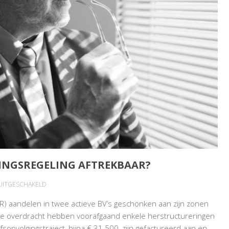
INGSREGELING AFTREKBAAR?
VOOR
 UITGESCHAKELD
ADVIESKOSTEN
OR) aandelen in twee actieve BV’s geschonken aan zijn zonen
BEDRIJFSOPVOLGINGSREGELING
eze overdracht hebben voorafgaand enkele herstructureringen
AFTREKBAAR?
sopvolgingstraject, bijna € 31.500, zijn gefactureerd aan en